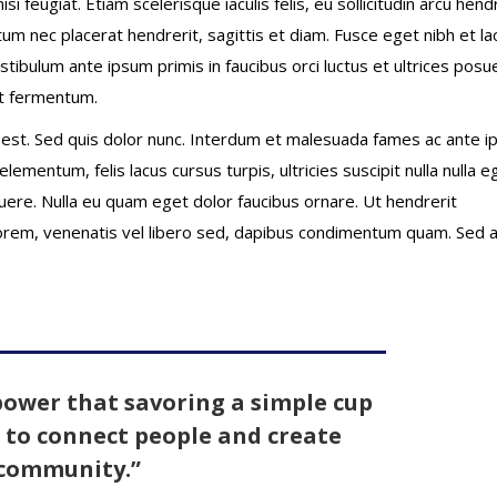
i feugiat. Etiam scelerisque iaculis felis, eu sollicitudin arcu hend
tum nec placerat hendrerit, sagittis et diam. Fusce eget nibh et la
estibulum ante ipsum primis in faucibus orci luctus et ultrices posu
at fermentum.
to est. Sed quis dolor nunc. Interdum et malesuada fames ac ante 
lementum, felis lacus cursus turpis, ultricies suscipit nulla nulla e
uere. Nulla eu quam eget dolor faucibus ornare. Ut hendrerit
 lorem, venenatis vel libero sed, dapibus condimentum quam. Sed a
power that savoring a simple cup
e to connect people and create
community.”