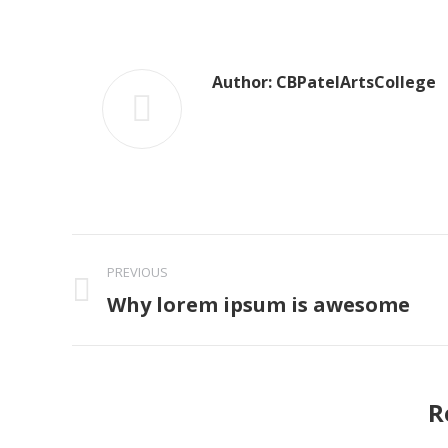
F
Author:
CBPatelArtsCollege
Post
PREVIOUS
navigation
Why lorem ipsum is awesome
Previous
post:
R