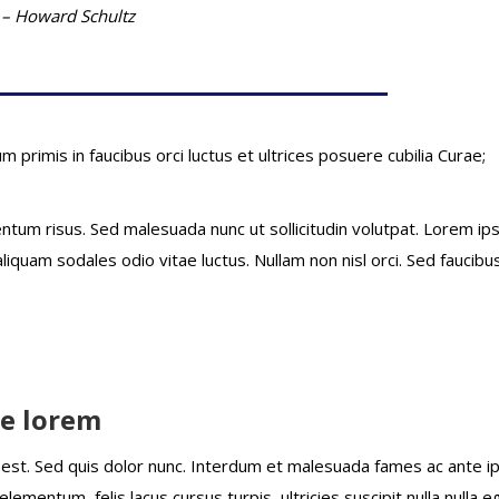
– Howard Schultz
m primis in faucibus orci luctus et ultrices posuere cubilia Curae;
m risus. Sed malesuada nunc ut sollicitudin volutpat. Lorem i
liquam sodales odio vitae luctus. Nullam non nisl orci. Sed faucibus
re lorem
to est. Sed quis dolor nunc. Interdum et malesuada fames ac ante 
lementum, felis lacus cursus turpis, ultricies suscipit nulla nulla e