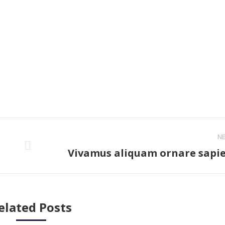
acebook
Twitter
Pinterest
LinkedIn
N
Vivamus aliquam ornare sapi
Next
post:
elated Posts