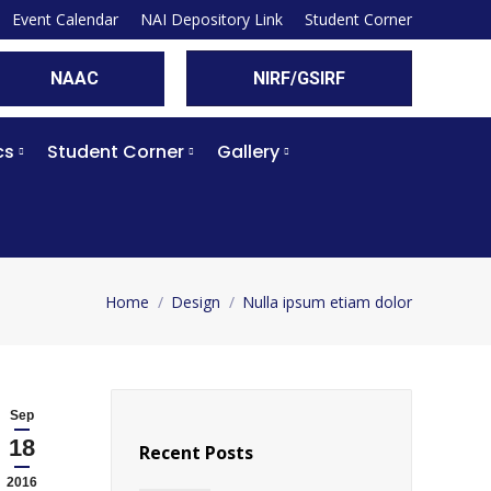
Event Calendar
NAI Depository Link
Student Corner
NAAC
NIRF/GSIRF
cs
Student Corner
Gallery
Home
Design
Nulla ipsum etiam dolor
You are here:
Sep
18
Recent Posts
2016