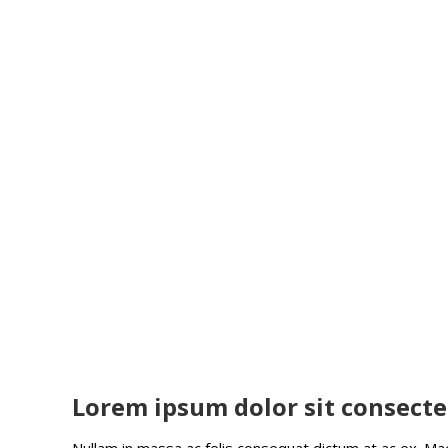
Lorem ipsum dolor sit consectet
Nullam in massa ac felis consequat dictum at ac ex. Ma