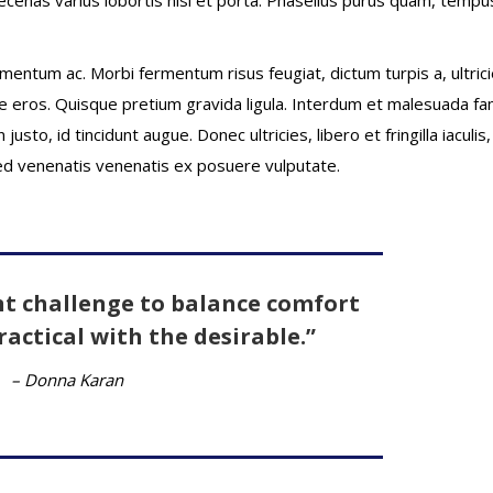
mentum ac. Morbi fermentum risus feugiat, dictum turpis a, ultric
re eros. Quisque pretium gravida ligula. Interdum et malesuada f
to, id tincidunt augue. Donec ultricies, libero et fringilla iaculis,
 Sed venenatis venenatis ex posuere vulputate.
nt challenge to balance comfort
ractical with the desirable.”
– Donna Karan