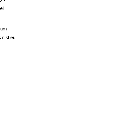
el
psum
 nisl eu