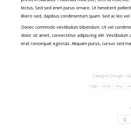
lectus. Sed sed enim purus ornare. Ut hendrerit pellent
libero sed, dapibus condimentum quam. Sed ac leo vel n
Donec commodo vestibulum bibendum. Ut vel condimentu
dolor sit amet, consectetur adipiscing elit. Vestibulum a
erat consequat egestas. Aliquam purus, cursus sed ma
Category:
Design
B
Tags:
article
blog
de
S
o