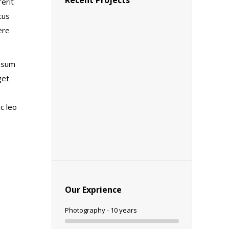
Recent Projects
rerit
cus
ere
ipsum
get
c leo
Our Exprience
Photography - 10 years