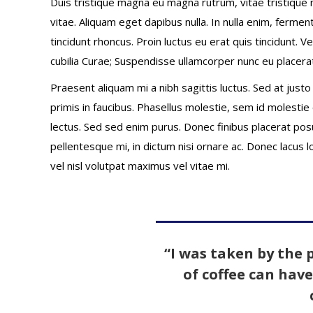
Duis tristique magna eu magna rutrum, vitae tristique nis
vitae. Aliquam eget dapibus nulla. In nulla enim, fermen
tincidunt rhoncus. Proin luctus eu erat quis tincidunt. V
cubilia Curae; Suspendisse ullamcorper nunc eu placer
Praesent aliquam mi a nibh sagittis luctus. Sed at jus
primis in faucibus. Phasellus molestie, sem id molestie e
lectus. Sed sed enim purus. Donec finibus placerat pos
pellentesque mi, in dictum nisi ornare ac. Donec lacus
vel nisl volutpat maximus vel vitae mi.
“I was taken by the 
of coffee can hav