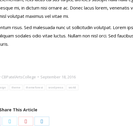
esque mi, in dictum nisi ornare ac. Donec lacus lorem, venenatis v
isl volutpat maximus vel vitae mi.
m risus. Sed malesuada nunc ut sollicitudin volutpat. Lorem i
liquam sodales odio vitae luctus. Nullam non nisl orci. Sed faucibus
uris.
y
CBPatelArtsCollege
September 18, 2016
sign
theme
themeforest
wordpress
world
Share This Article
hare
Share
Share
Share
n
on
on
on