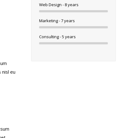
Web Design - 8 years
Marketing - 7 years
Consulting - 5 years
psum
 nisl eu
ipsum
get