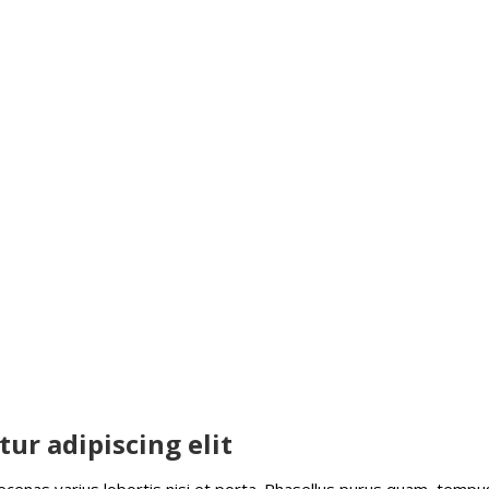
ur adipiscing elit
ecenas varius lobortis nisi et porta. Phasellus purus quam, tempu