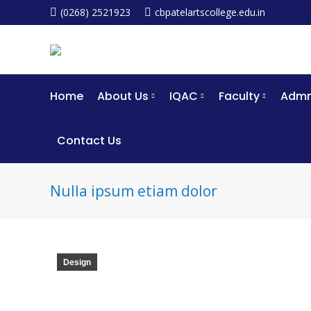
(0268) 2521923
cbpatelartscollege.edu.in
Home
About Us
IQAC
Faculty
Admm
Contact Us
Nulla ipsum etiam dolor
Design