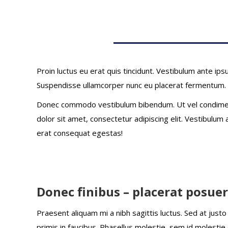
Proin luctus eu erat quis tincidunt. Vestibulum ante ipsu
Suspendisse ullamcorper nunc eu placerat fermentum.
Donec commodo vestibulum bibendum. Ut vel condimentu
dolor sit amet, consectetur adipiscing elit. Vestibulum a
erat consequat egestas!
Donec finibus – placerat posue
Praesent aliquam mi a nibh sagittis luctus. Sed at jus
primis in faucibus. Phasellus molestie, sem id molestie e