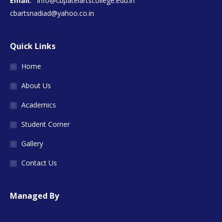
Email:
info@cbpatelartscollege.edu.in
cbartsnadiad@yahoo.co.in
Quick Links
Home
About Us
Academics
Student Corner
Gallery
Contact Us
Managed By