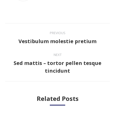
Post
PREVIOUS
navigation
Vestibulum molestie pretium
Previous
post:
NEXT
Sed mattis – tortor pellen tesque
Next
tincidunt
post:
Related Posts