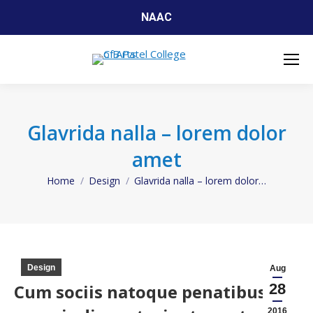
NAAC
Glavrida nalla – lorem dolor
amet
Home
Design
Glavrida nalla – lorem dolor…
You are here:
Design
Aug
Cum sociis natoque penatibus et
28
2016